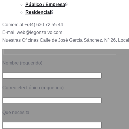
9
productos
Público / Empresa
9
9
productos
Residencial
9
productos
Comercial
+(34) 630 72 55 44
E-mail
web@iegonzalvo.com
Nuestras Oficinas
Calle de José García Sánchez, Nº 26, Local
Nombre (requerido)
Correo electrónico (requerido)
Que necesita