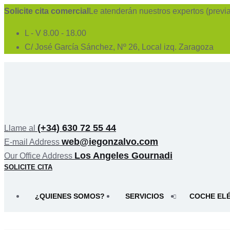
Skip
Solicite cita comercial
Le atenderán nuestros expertos (previa
to
L - V 8.00 - 18.00
content
C/ José García Sánchez, Nº 26, Local izq. Zaragoza
(+34) 630 72 55 44
Llame al
web@iegonzalvo.com
E-mail Address
Los Angeles Gournadi
Our Office Address
SOLICITE CITA
¿QUIENES SOMOS?
SERVICIOS
COCHE EL