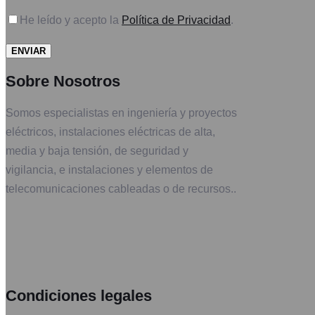
He leído y acepto la
Política de Privacidad
.
Sobre Nosotros
Somos especialistas en ingeniería y proyectos
eléctricos, instalaciones eléctricas de alta,
media y baja tensión, de seguridad y
vigilancia, e instalaciones y elementos de
telecomunicaciones cableadas o de recursos..
Condiciones legales